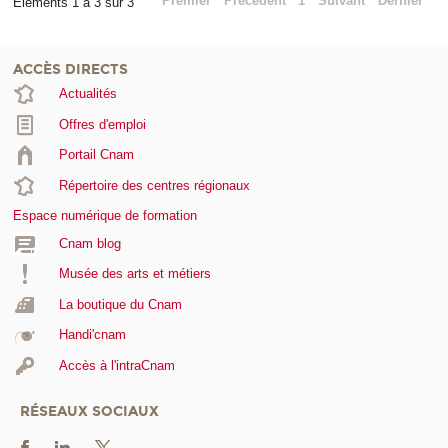
Premier
Précédent
1
Suivant
Dernier
Éléments 1 à 3 sur 3
ACCÈS DIRECTS
Actualités
Offres d'emploi
Portail Cnam
Répertoire des centres régionaux
Espace numérique de formation
Cnam blog
Musée des arts et métiers
La boutique du Cnam
Handi'cnam
Accès à l'intraCnam
RÉSEAUX SOCIAUX