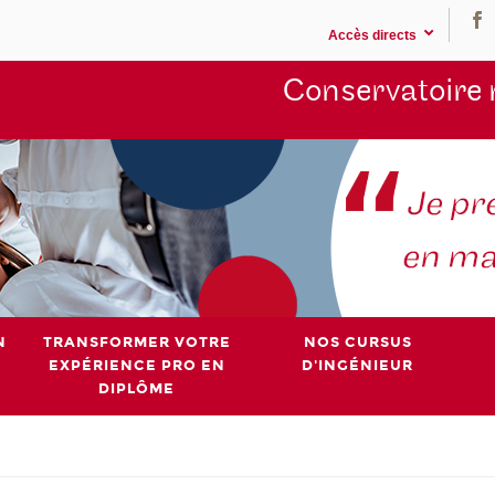
Accès directs
Conservatoire 
N
TRANSFORMER VOTRE
NOS CURSUS
EXPÉRIENCE PRO EN
D'INGÉNIEUR
DIPLÔME