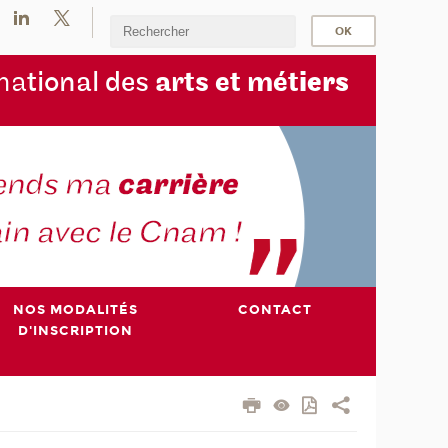
na
tional des
arts et mét
iers
NOS MODALITÉS
CONTACT
D'INSCRIPTION