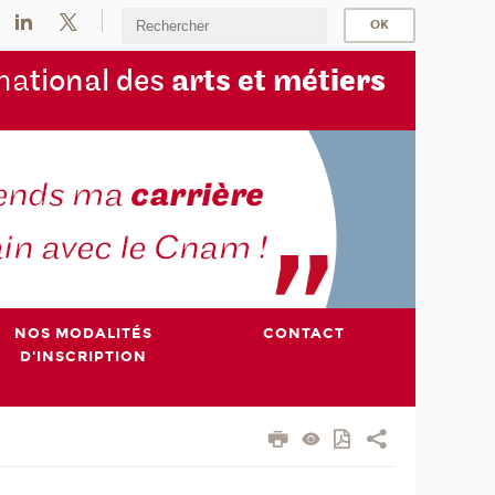
na
tional des
arts et mét
iers
NOS MODALITÉS
CONTACT
D'INSCRIPTION