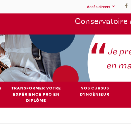
Accès directs
Conservatoire 
N
TRANSFORMER VOTRE
NOS CURSUS
EXPÉRIENCE PRO EN
D'INGÉNIEUR
DIPLÔME