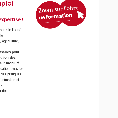
mploi
xpertise !
ur « la liberté
le
 agriculture,
ssaires pour
lution des
leur mobilité
quation avec les
 des pratiques,
’animation et
la
t des