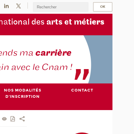
na
tional des
arts et mét
iers
NOS MODALITÉS
CONTACT
D'INSCRIPTION