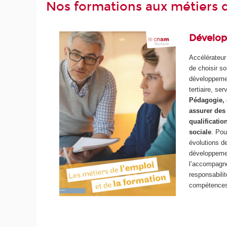
Nos formations aux métiers d
Développ
Accélérateur 
de choisir so
développement
tertiaire, ser
Pédagogie, é
assurer des
qualificatio
sociale
. Pou
évolutions de
développement
l’accompagne
responsabilit
compétences