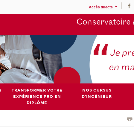
Accès directs
Conservatoire 
N
TRANSFORMER VOTRE
NOS CURSUS
EXPÉRIENCE PRO EN
D'INGÉNIEUR
DIPLÔME