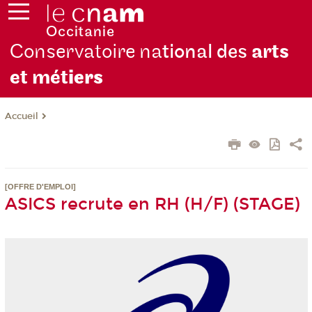
Conservatoire na
tional des
arts
et mét
iers
Accueil
[OFFRE D'EMPLOI]
ASICS recrute en RH (H/F) (STAGE)