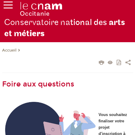
Conservatoire na
tional des
arts
et mét
iers
Accueil
Foire aux questions
Vous souhaitez
finaliser votre
projet
d'inscription à