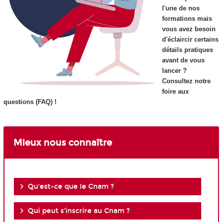
l'une de nos
formations mais
vous avez besoin
d'éclaircir certains
détails pratiques
avant de vous
lancer ?
Consultez notre
foire aux
questions (FAQ) !
Mieux nous connaître
Qu’est-ce que le Cnam ?
Qui peut s’inscrire au Cnam ?