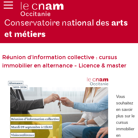
Conservatoire na
tional des
arts
et mét
iers
Réunion d'information collective : cursus
immobilier en alternance - Licence & master
Vous
souhaitez
en savoir
plus sur le
cursus
immobilier
en