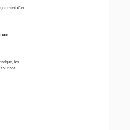
également d'un
t une
matique, les
 solutions