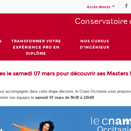
Accès directs
Conservatoire 
N
TRANSFORMER VOTRE
NOS CURSUS
EXPÉRIENCE PRO EN
D'INGÉNIEUR
DIPLÔME
s le samedi 07 mars pour découvrir ses Masters 
 vous accompagner dans cette étape décisive, le Cnam Occitanie vous propos
ontrer nos équipes le
samedi 07 mars de 9h30 à 12h00
.