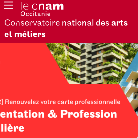
Conservatoire na
tional des
arts
et mét
iers