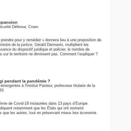
expansion
Sécurité Défense, Cnam
 prendre pour y remédier » donnera lieu à une proposition de
ministre de la justice, Gérald Darmanin, multiplient les
nce du dispositif juridique et policier, le nombre de
sur le territoire ne diminuent pas. Comment l’expliquer ?
éagi pendant la pandémie ?
mergentes à l'Institut Pasteur, professeur titulaire de la
RS
ndémie de Covid-19 instaurées dans 13 pays d’Europe
indiquent notamment que les États qui ont restreint
 que les autres, tout en préservant mieux leur économie.