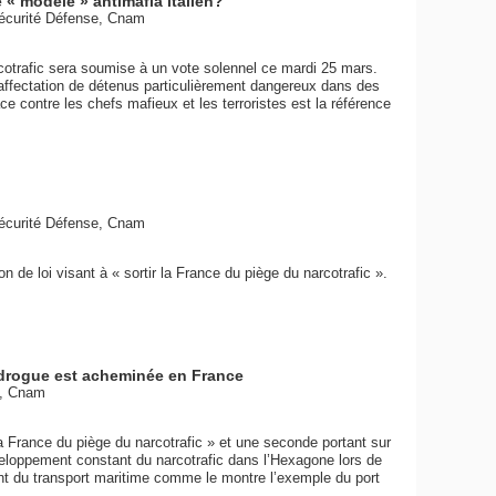
e « modèle » antimafia italien?
Sécurité Défense, Cnam
arcotrafic sera soumise à un vote solennel ce mardi 25 mars.
’affectation de détenus particulièrement dangereux dans des
ce contre les chefs mafieux et les terroristes est la référence
Sécurité Défense, Cnam
n de loi visant à « sortir la France du piège du narcotrafic ».
 drogue est acheminée en France
e, Cnam
 la France du piège du narcotrafic » et une seconde portant sur
veloppement constant du narcotrafic dans l’Hexagone lors de
nt du transport maritime comme le montre l’exemple du port