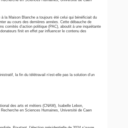
à la Maison Blanche a toujours été celui qui bénéficiait du
nter au cours des dernières années. Cette débauche de
ins comités d’action politique (PAC), aboutit à une inquiétante
donateurs finit en effet par influencer le contenu des
atif, la fin du télétravail n’est-elle pas la solution d’un
ional des arts et métiers (CNAM), Isabelle Lebon,
la Recherche en Sciences Humaines, Université de Caen
diale. Pourtant, l’élection présidentielle de 2024 s’ouvre