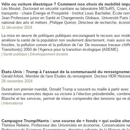
Vélo ou voiture électrique ? Comment nos choix de mobilité impa
Léo Moutet, Doctorant en sécurité sanitaire au laboratoire MESuRS, Cnam, Au
transports - chaire Énergie et Prospérité - Institut Louis Bachelier, École 
Jean Professeur junior en Santé et Changements Globaux, Université Paris
national des arts et métiers ,Philippe Quirion, Directeur de recherche, éco
11 décembre 2024
La mise en œuvre de politiques publiques encourageant le recours aux modes d
améliore la santé de la population non seulement directement, mais aussi ind
fossiles, la pollution sonore et la pollution de l’air. De nouveaux travaux chi
Transition(s) 2050 de l’Agence pour la transition écologique (ADEME).
| Santé publique
| Développement durable
États-Unis : Trump à l’assaut de la communauté du renseigneme
Gérald Arboit, Membre de l'axe Etudes du renseignent. Docteur HDR Histoir
28 novembre 2024
Durant son premier mandat, Donald Trump a souvent eu maille à partir avec
nominations annoncées depuis sa victoire à l’élection présidentielle, combin
Blanche et les services, permet de mieux comprendre des tensions qui ne da
| International
Campagne Trump/Harris : une course de « fonds » qui coûte che
Thérèse Rebière, Professeur des Universités en économie, Conservatoire nat
Professeur de Sciences Economiques, directrice adjointe de la Maison de 