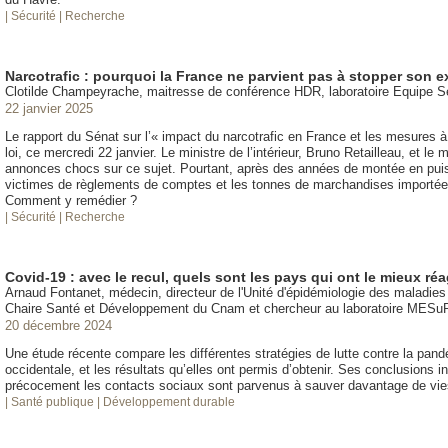
| Sécurité
| Recherche
Narcotrafic : pourquoi la France ne parvient pas à stopper son 
Clotilde Champeyrache, maitresse de conférence HDR, laboratoire Equipe 
22 janvier 2025
Le rapport du Sénat sur l’« impact du narcotrafic en France et les mesures à
loi, ce mercredi 22 janvier. Le ministre de l’intérieur, Bruno Retailleau, et le 
annonces chocs sur ce sujet. Pourtant, après des années de montée en puissa
victimes de règlements de comptes et les tonnes de marchandises importées 
Comment y remédier ?
| Sécurité
| Recherche
Covid-19 : avec le recul, quels sont les pays qui ont le mieux r
Arnaud Fontanet, médecin, directeur de l'Unité d'épidémiologie des maladies é
Chaire Santé et Développement du Cnam et chercheur au laboratoire MESu
20 décembre 2024
Une étude récente compare les différentes stratégies de lutte contre la pa
occidentale, et les résultats qu’elles ont permis d’obtenir. Ses conclusions 
précocement les contacts sociaux sont parvenus à sauver davantage de vies
| Santé publique
| Développement durable