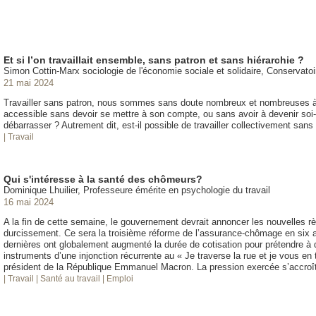
Et si l’on travaillait ensemble, sans patron et sans hiérarchie ?
Simon Cottin-Marx sociologie de l'économie sociale et solidaire, Conservatoir
21 mai 2024
Travailler sans patron, nous sommes sans doute nombreux et nombreuses à y
accessible sans devoir se mettre à son compte, ou sans avoir à devenir soi
débarrasser ? Autrement dit, est-il possible de travailler collectivement sans
| Travail
Qui s'intéresse à la santé des chômeurs?
Dominique Lhuilier, Professeure émérite en psychologie du travail
16 mai 2024
A la fin de cette semaine, le gouvernement devrait annoncer les nouvelles 
durcissement. Ce sera la troisième réforme de l’assurance-chômage en six
dernières ont globalement augmenté la durée de cotisation pour prétendre à d
instruments d’une injonction récurrente au « Je traverse la rue et je vous en 
président de la République Emmanuel Macron. La pression exercée s’accroî
| Travail
| Santé au travail
| Emploi