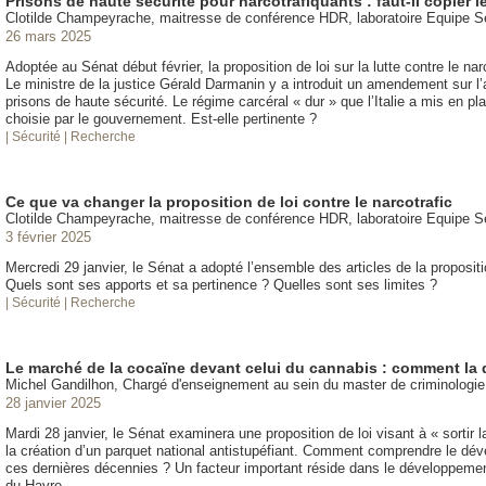
Prisons de haute sécurité pour narcotrafiquants : faut-il copier l
Clotilde Champeyrache, maitresse de conférence HDR, laboratoire Equipe 
26 mars 2025
Adoptée au Sénat début février, la proposition de loi sur la lutte contre le n
Le ministre de la justice Gérald Darmanin y a introduit un amendement sur l
prisons de haute sécurité. Le régime carcéral « dur » que l’Italie a mis en pla
choisie par le gouvernement. Est-elle pertinente ?
| Sécurité
| Recherche
Ce que va changer la proposition de loi contre le narcotrafic
Clotilde Champeyrache, maitresse de conférence HDR, laboratoire Equipe 
3 février 2025
Mercredi 29 janvier, le Sénat a adopté l’ensemble des articles de la propositio
Quels sont ses apports et sa pertinence ? Quelles sont ses limites ?
| Sécurité
| Recherche
Le marché de la cocaïne devant celui du cannabis : comment la
Michel Gandilhon, Chargé d'enseignement au sein du master de criminologi
28 janvier 2025
Mardi 28 janvier, le Sénat examinera une proposition de loi visant à « sortir
la création d’un parquet national antistupéfiant. Comment comprendre le dé
ces dernières décennies ? Un facteur important réside dans le développeme
du Havre.