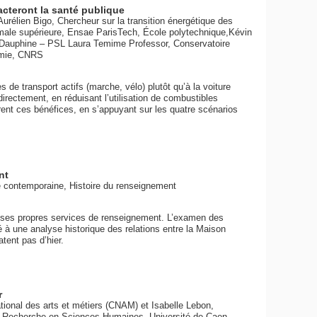
cteront la santé publique
rélien Bigo, Chercheur sur la transition énergétique des
normale supérieure, Ensae ParisTech, École polytechnique,Kévin
 Dauphine – PSL Laura Temime Professor, Conservatoire
nomie, CNRS
e transport actifs (marche, vélo) plutôt qu’à la voiture
irectement, en réduisant l’utilisation de combustibles
ffrent ces bénéfices, en s’appuyant sur les quatre scénarios
nt
e contemporaine, Histoire du renseignement
 ses propres services de renseignement. L’examen des
é à une analyse historique des relations entre la Maison
tent pas d’hier.
r
ional des arts et métiers (CNAM) et Isabelle Lebon,
la Recherche en Sciences Humaines, Université de Caen