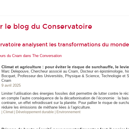
ur le blog du Conservatoire
rvatoire analysent les transformations du monde
heurs du Cnam dans The Conversation
Climat et agriculture : pour éviter le risque de surchauffe, le lev
Marc Delepouve, Chercheur associé au Cnam, Docteur en épistémologie, hist
Bocquet, Professeur des Universités, Physique & Science, Technologie et So
Cnam
9 avril 2025
Limiter l’utilisation des énergies fossiles doit permettre de lutter contre le r
en compte l’autre conséquence de la décarbonisation de l’économie : la bai
contraire, un effet refroidissant sur la planète. Pour pallier le risque de surcha
réduire les émissions de méthane liées à l’agriculture.
| Climat
| Développement durable
| Environnement