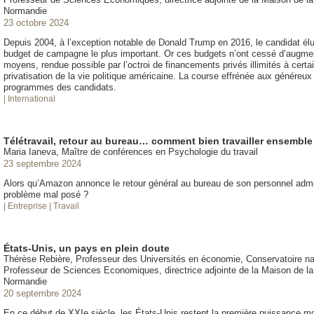
Normandie
23 octobre 2024
Depuis 2004, à l’exception notable de Donald Trump en 2016, le candidat élu 
budget de campagne le plus important. Or ces budgets n’ont cessé d’augme
moyens, rendue possible par l’octroi de financements privés illimités à certa
privatisation de la vie politique américaine. La course effrénée aux généreux 
programmes des candidats.
| International
Télétravail, retour au bureau… comment bien travailler ensemble
Maria Ianeva, Maître de conférences en Psychologie du travail
23 septembre 2024
Alors qu’Amazon annonce le retour général au bureau de son personnel administr
problème mal posé ?
| Entreprise
| Travail
États-Unis, un pays en plein doute
Thérèse Rebière, Professeur des Universités en économie, Conservatoire nat
Professeur de Sciences Economiques, directrice adjointe de la Maison de 
Normandie
20 septembre 2024
En ce début de XXIe siècle, les États-Unis restent la première puissance mon