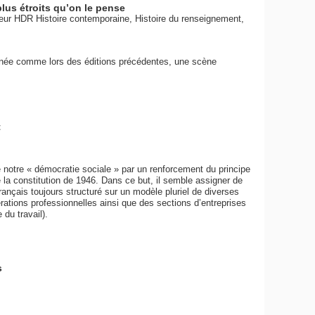
lus étroits qu’on le pense
teur HDR Histoire contemporaine, Histoire du renseignement,
année comme lors des éditions précédentes, une scène
t
de notre « démocratie sociale » par un renforcement du principe
 de la constitution de 1946. Dans ce but, il semble assigner de
 français toujours structuré sur un modèle pluriel de diverses
ations professionnelles ainsi que des sections d’entreprises
 du travail).
s