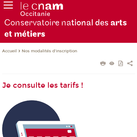
Conservatoire na
tional des
arts
et mét
iers
Nos modalités d'inscription
Accueil
Je consulte les tarifs !