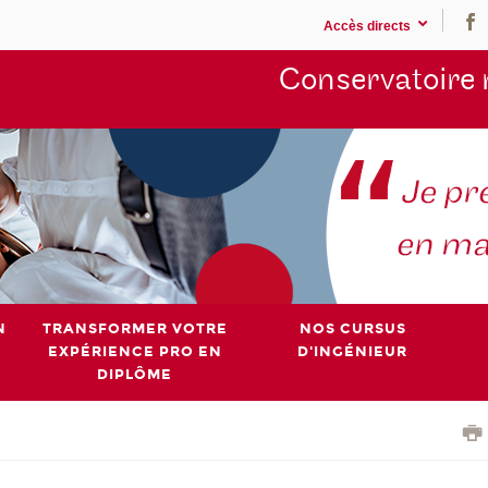
Accès directs
Conservatoire 
N
TRANSFORMER VOTRE
NOS CURSUS
EXPÉRIENCE PRO EN
D'INGÉNIEUR
DIPLÔME