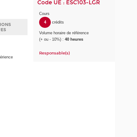
Code UE : ESC103-LGR
Cours
4
crédits
IONS
UES
Volume horaire de référence
(+ ou - 10%) :
40 heures
Responsable(s)
périence