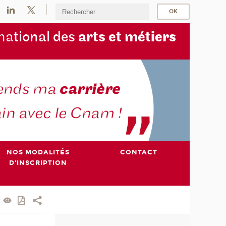
na
tional des
arts et mét
iers
NOS MODALITÉS
CONTACT
D'INSCRIPTION