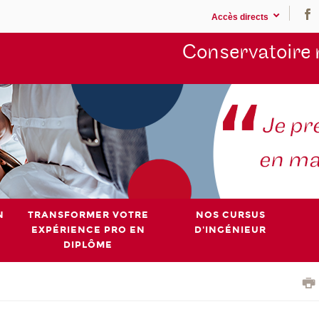
Accès directs
Conservatoire 
N
TRANSFORMER VOTRE
NOS CURSUS
EXPÉRIENCE PRO EN
D'INGÉNIEUR
DIPLÔME