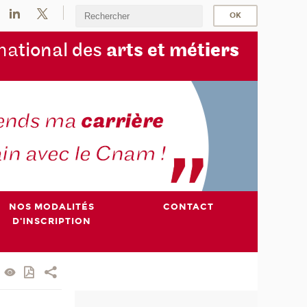
na
tional des
arts et mét
iers
NOS MODALITÉS
CONTACT
D'INSCRIPTION