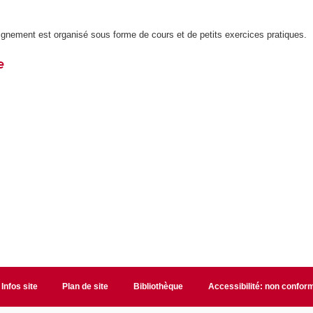
ignement est organisé sous forme de cours et de petits exercices pratiques.
e
Infos site
Plan de site
Bibliothèque
Accessibilité: non confor