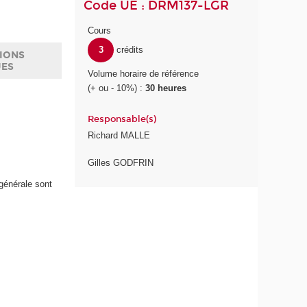
Code UE : DRM137-LGR
Cours
3
crédits
IONS
UES
Volume horaire de référence
(+ ou - 10%) :
30 heures
Responsable(s)
Richard MALLE
Gilles GODFRIN
générale sont