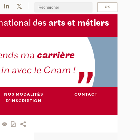
na
tional des
arts et mét
iers
NOS MODALITÉS
CONTACT
D'INSCRIPTION