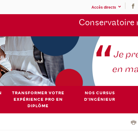
Accès directs
Conservatoire 
N
TRANSFORMER VOTRE
NOS CURSUS
EXPÉRIENCE PRO EN
D'INGÉNIEUR
DIPLÔME