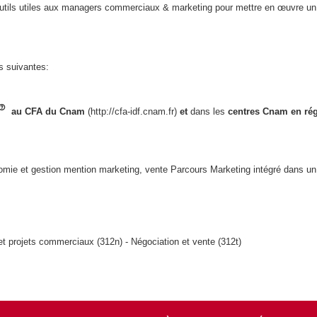
 outils utiles aux managers commerciaux & marketing pour mettre en œuvre 
s suivantes:
au CFA du Cnam
(http://cfa-idf.cnam.fr)
et
dans les
centres Cnam en rég
omie et gestion mention marketing, vente Parcours Marketing intégré dans u
 projets commerciaux (312n) - Négociation et vente (312t)