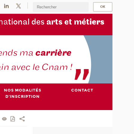
na
tional des
arts et mét
iers
NOS MODALITÉS
CONTACT
D'INSCRIPTION