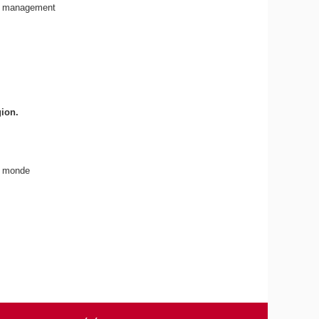
un management
ion.
n monde