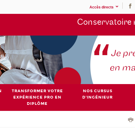
Accès directs
Conservatoire 
N
TRANSFORMER VOTRE
NOS CURSUS
EXPÉRIENCE PRO EN
D'INGÉNIEUR
DIPLÔME