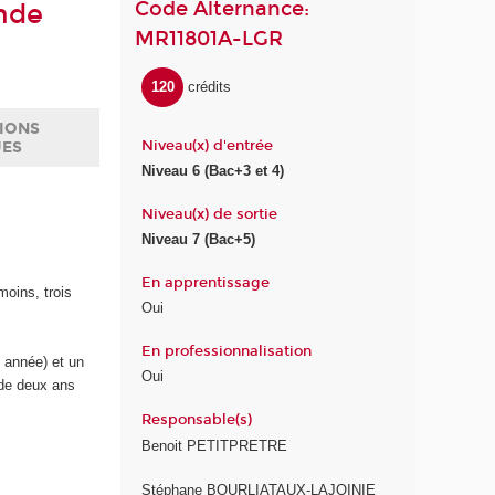
Code Alternance:
nde
MR11801A-LGR
120
crédits
IONS
Niveau(x) d'entrée
UES
Niveau 6 (Bac+3 et 4)
Niveau(x) de sortie
Niveau 7 (Bac+5)
En apprentissage
moins, trois
Oui
En professionnalisation
e année) et un
Oui
 de deux ans
Responsable(s)
Benoit PETITPRETRE
Stéphane BOURLIATAUX-LAJOINIE