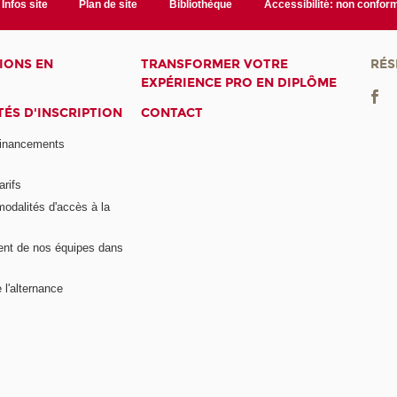
Infos site
Plan de site
Bibliothèque
Accessibilité: non confor
IONS EN
TRANSFORMER VOTRE
RÉS
EXPÉRIENCE PRO EN DIPLÔME
ÉS D'INSCRIPTION
CONTACT
financements
arifs
modalités d'accès à la
nt de nos équipes dans
 l'alternance