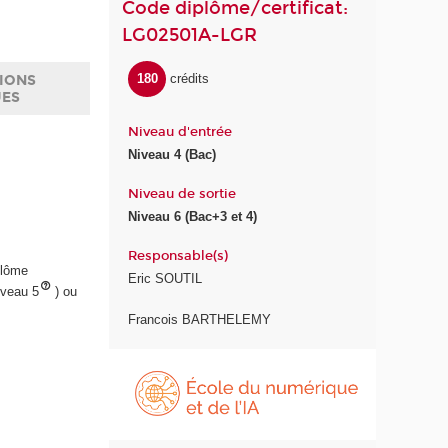
Code diplôme/certificat:
LG02501A-LGR
180
crédits
IONS
UES
Niveau d'entrée
Niveau 4 (Bac)
Niveau de sortie
Niveau 6 (Bac+3 et 4)
Responsable(s)
plôme
Eric SOUTIL
iveau 5
) ou
Francois BARTHELEMY
É
c
o
l
e