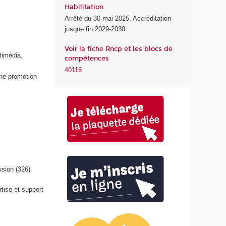
Habilitation
d
Arrêté du 30 mai 2025. Accréditation
u
jusque fin 2029-2030.
n
u
Voir la fiche Rncp et les blocs de
m
timédia,
compétences
é
40116
r
une promotion
i
q
u
e
e
t
d
e
l
ssion (326)
'
I
tise et support
A