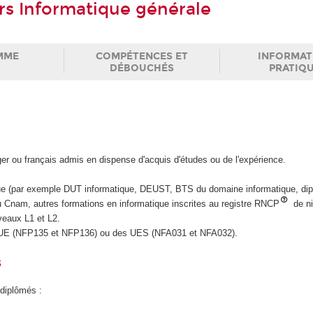
rs Informatique générale
MME
COMPÉTENCES ET
INFORMAT
DÉBOUCHÉS
PRATIQ
nger ou français admis en dispense d'acquis d'études ou de l'expérience.
ue (par exemple DUT informatique, DEUST, BTS du domaine informatique, di
 Cnam, autres formations en informatique inscrites au registre RNCP
de n
iveaux L1 et L2.
s UE (NFP135 et NFP136) ou des UES (NFA031 et NFA032).
s
 diplômés :