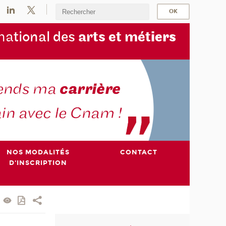
na
tional des
arts et mét
iers
NOS MODALITÉS
CONTACT
D'INSCRIPTION