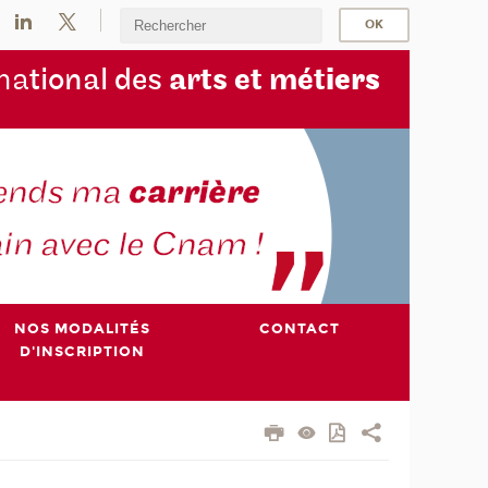
na
tional des
arts et mét
iers
NOS MODALITÉS
CONTACT
D'INSCRIPTION