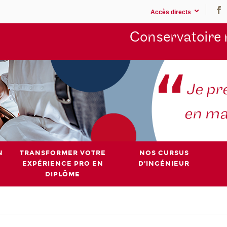
Accès directs
Conservatoire 
N
TRANSFORMER VOTRE
NOS CURSUS
EXPÉRIENCE PRO EN
D'INGÉNIEUR
DIPLÔME