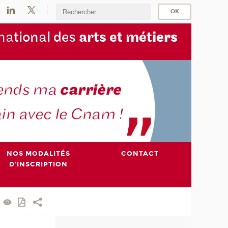
na
tional des
arts et mét
iers
NOS MODALITÉS
CONTACT
D'INSCRIPTION