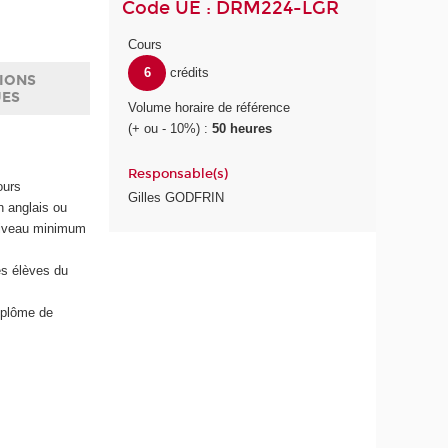
Code UE : DRM224-LGR
Cours
6
crédits
IONS
UES
Volume horaire de référence
(+ ou - 10%) :
50 heures
Responsable(s)
ours
Gilles GODFRIN
n anglais ou
niveau minimum
es élèves du
diplôme de