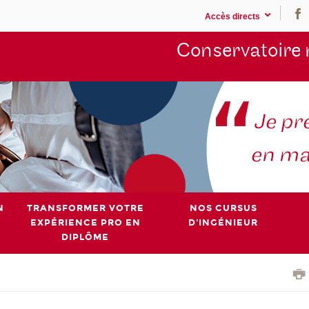
Accès directs
Conservatoire 
N
TRANSFORMER VOTRE
NOS CURSUS
EXPÉRIENCE PRO EN
D'INGÉNIEUR
DIPLÔME