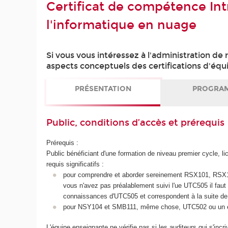
Certificat de compétence Int
l'informatique en nuage
Si vous vous intéressez à l'administration de 
aspects conceptuels des certifications d'éq
PRÉSENTATION
PROGRA
Public, conditions d’accès et prérequis
Prérequis :
Public bénéficiant d'une formation de niveau premier cycle, li
requis significatifs :
pour comprendre et aborder sereinement RSX101, RSX10
vous n'avez pas préalablement suivi l'ue UTC505 il fau
connaissances d'UTC505 et correspondent à la suite de 
pour NSY104 et SMB111, même chose, UTC502 ou un é
L'équipe enseignante ne vérifie pas si les auditeurs qui s'inc