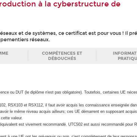
roduction à la cyberstructure de
réseaux et de systèmes, ce certificat est pour vous ! Il p
uipementiers réseaux.
MME
COMPÉTENCES ET
INFORMAT
DÉBOUCHÉS
PRATIQ
cence ou DUT (le diplôme n'est pas obligatoire). Toutefois, certaines UE néces
2, RSX103 et RSX112, il faut avoir acquis les connaissance enseignée dan
t avoir le même niveau acquis ailleurs; ces UE démarrent en supposant acquis
cette valeur.
quivalent est vivement recommandé. UTC502 est aussi recommandé pour 
rivent à une UE ont les pré-requis ou non, c'est complètement de leur responsab