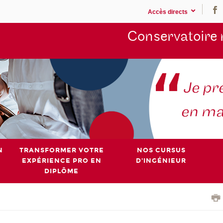
Accès directs
Conservatoire 
N
TRANSFORMER VOTRE
NOS CURSUS
EXPÉRIENCE PRO EN
D'INGÉNIEUR
DIPLÔME