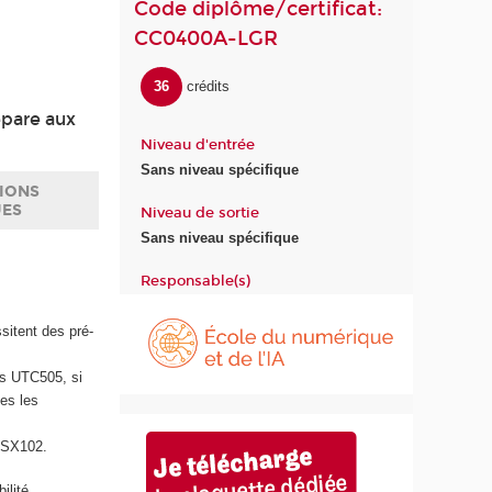
Code diplôme/certificat:
CC0400A-LGR
36
crédits
répare aux
Niveau d'entrée
Sans niveau spécifique
IONS
UES
Niveau de sortie
Sans niveau spécifique
Responsable(s)
É
c
sitent des pré-
o
l
s UTC505, si
e
es les
d
u
RSX102.
n
u
ilité.