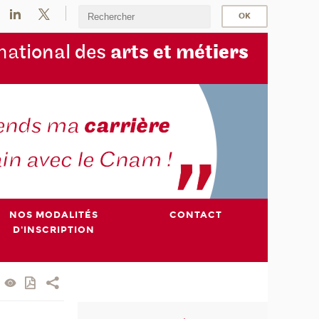
na
tional des
arts et mét
iers
NOS MODALITÉS
CONTACT
D'INSCRIPTION