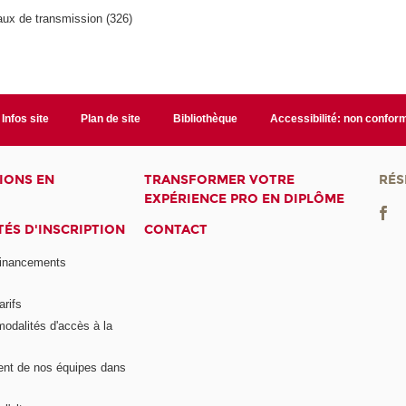
eaux de transmission (326)
Infos site
Plan de site
Bibliothèque
Accessibilité: non confor
IONS EN
TRANSFORMER VOTRE
RÉS
EXPÉRIENCE PRO EN DIPLÔME
ÉS D'INSCRIPTION
CONTACT
financements
arifs
modalités d'accès à la
nt de nos équipes dans