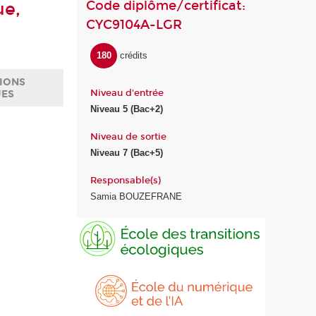
Code diplôme/certificat:
ue,
CYC9104A-LGR
180
crédits
IONS
Niveau d'entrée
UES
Niveau 5 (Bac+2)
Niveau de sortie
Niveau 7 (Bac+5)
Responsable(s)
Samia BOUZEFRANE
E
É
c
c
o
o
l
l