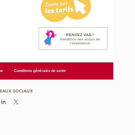
i
q
u
e
s
PENSEZ VAE !
Validation des acquis de
l'expérience
me
Conditions générales de vente
EAUX SOCIAUX