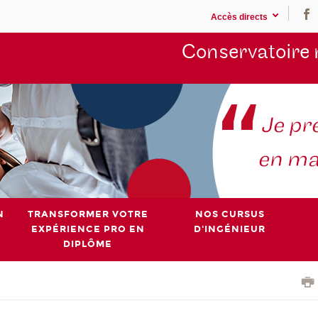
Accès directs
Conservatoire 
N
TRANSFORMER VOTRE
NOS CURSUS
EXPÉRIENCE PRO EN
D'INGÉNIEUR
DIPLÔME