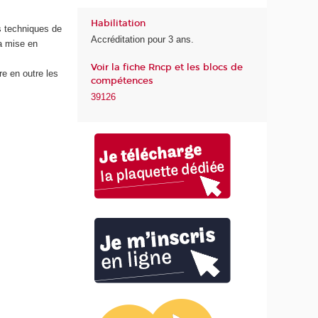
e
e
Habilitation
d
d
s techniques de
Accréditation pour 3 ans.
e
u
a mise en
s
n
Voir la fiche Rncp et les blocs de
t
u
re en outre les
compétences
r
m
39126
a
é
n
r
s
i
i
q
t
u
s
i
e
o
e
n
t
s
d
é
e
c
l
o
'
l
I
o
A
g