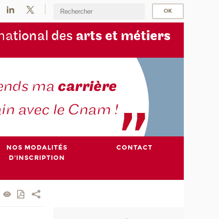
na
tional des
arts et mét
iers
NOS MODALITÉS
CONTACT
D'INSCRIPTION