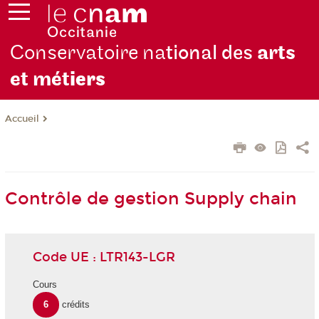
Conservatoire na
tional des
arts
et mét
iers
Accueil
Contrôle de gestion Supply chain
Code UE : LTR143-LGR
Cours
6
crédits