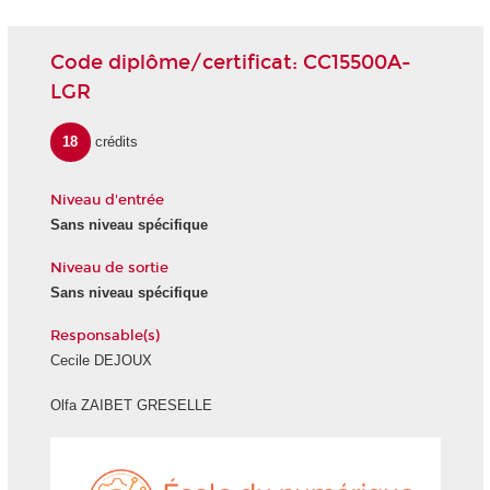
Code diplôme/certificat: CC15500A-
LGR
18
crédits
Niveau d'entrée
Sans niveau spécifique
Niveau de sortie
Sans niveau spécifique
Responsable(s)
Cecile DEJOUX
Olfa ZAIBET GRESELLE
École
du