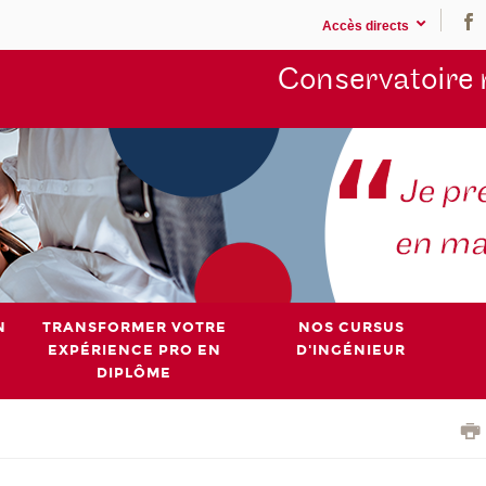
Accès directs
Conservatoire 
N
TRANSFORMER VOTRE
NOS CURSUS
EXPÉRIENCE PRO EN
D'INGÉNIEUR
DIPLÔME