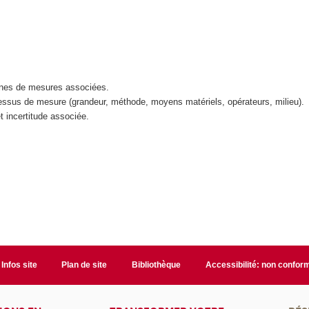
înes de mesures associées.
cessus de mesure (grandeur, méthode, moyens matériels, opérateurs, milieu).
t incertitude associée.
Infos site
Plan de site
Bibliothèque
Accessibilité: non confor