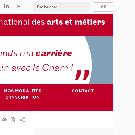
na
tional des
arts et mét
iers
NOS MODALITÉS
CONTACT
D'INSCRIPTION