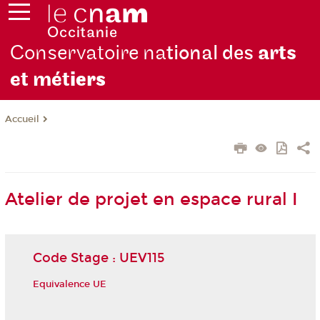
Conservatoire na
tional des
arts
et mét
iers
Accueil
Atelier de projet en espace rural I
Code Stage : UEV115
Equivalence UE