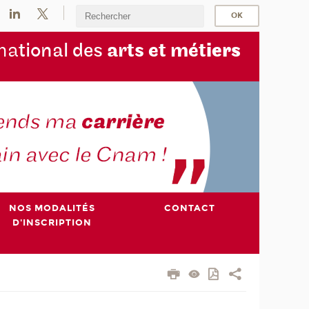
na
tional des
arts et mét
iers
NOS MODALITÉS
CONTACT
D'INSCRIPTION