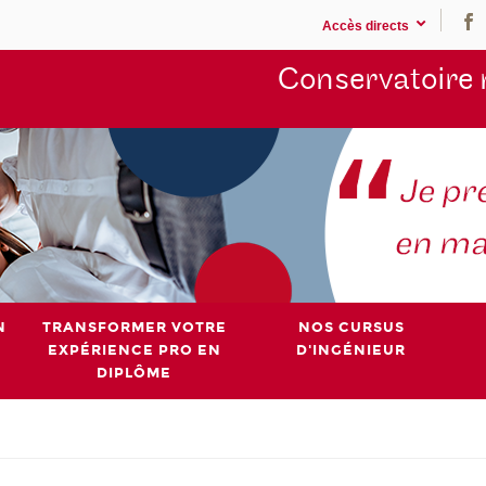
Accès directs
Conservatoire 
N
TRANSFORMER VOTRE
NOS CURSUS
EXPÉRIENCE PRO EN
D'INGÉNIEUR
DIPLÔME