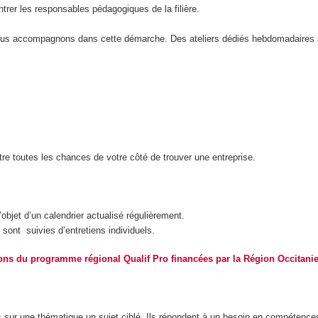
rer les responsables pédagogiques de la filière.
ous accompagnons dans cette démarche. Des ateliers dédiés hebdomadaires s
re toutes les chances de votre côté de trouver une entreprise.
objet d’un calendrier actualisé régulièrement.
sont suivies d’entretiens individuels.
ons du programme régional Qualif Pro financées par la Région Occitani
ur une thématique un sujet ciblé. Ils répondent à un besoin en compétences id