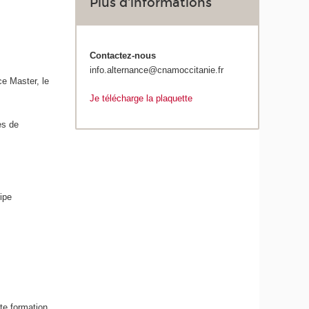
Plus d'informations
Contactez-nous
info.alternance@cnamoccitanie.fr
e Master, le
Je télécharge la plaquette
es de
ipe
te formation