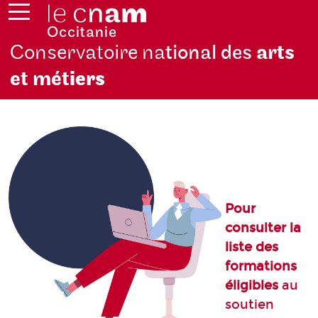
Conservatoire na
tional des
arts
et mét
iers
Pour
consulter la
liste des
formations
éligibles
au
soutien