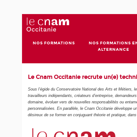
NOS FORMATIONS
NOS FORMATIONS E
ALTERNANCE
Le Cnam Occitanie recrute un(e) techni
Sous l’égide du Conservatoire National des Arts et Métiers,
travailleurs indépendants, créateurs d’entreprise, demandeurs
domaine, évoluer vers de nouvelles responsabilités ou entame
personnalisées. En parallèle, le Cnam Occitanie développe un
désireux de se former en conjuguant théorie et pratique, dan