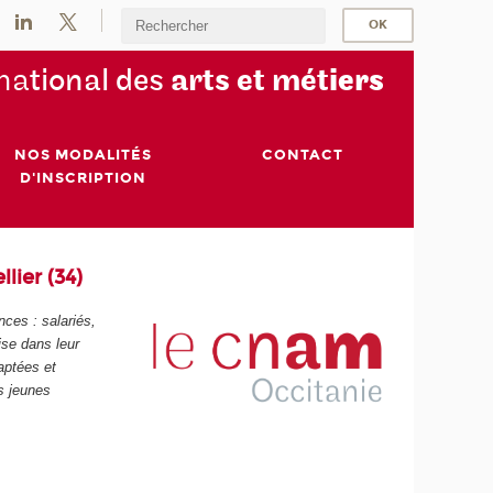
na
tional des
arts et mét
iers
NOS MODALITÉS
CONTACT
D'INSCRIPTION
lier (34)
ces : salariés,
ise dans leur
aptées et
s jeunes