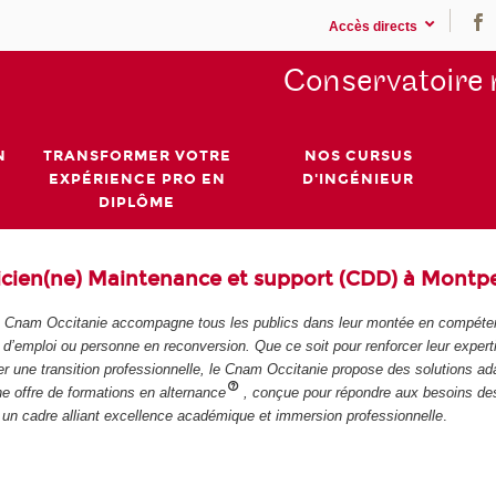
Accès directs
Conservatoire 
N
TRANSFORMER VOTRE
NOS CURSUS
EXPÉRIENCE PRO EN
D'INGÉNIEUR
DIPLÔME
cien(ne) Maintenance et support (CDD) à Montpel
 le Cnam Occitanie accompagne tous les publics dans leur montée en compéten
 d’emploi ou personne en reconversion. Que ce soit pour renforcer leur expert
r une transition professionnelle, le Cnam Occitanie propose des solutions ad
e offre de formations en alternance
, conçue pour répondre aux besoins de
s un cadre alliant excellence académique et immersion professionnelle
.