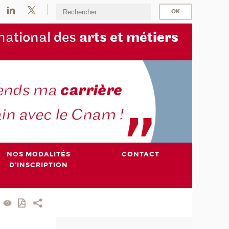
na
tional des
arts et mét
iers
NOS MODALITÉS
CONTACT
D'INSCRIPTION