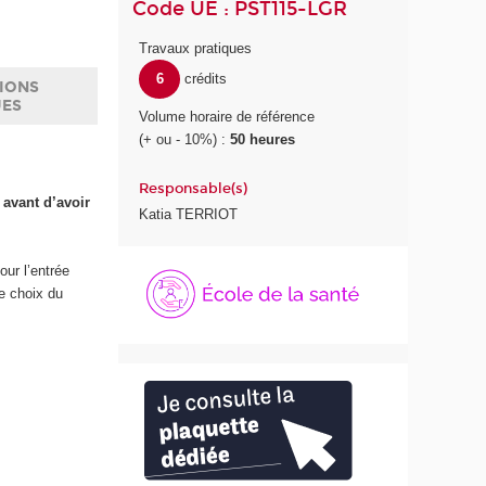
Code UE : PST115-LGR
Travaux pratiques
6
crédits
IONS
UES
Volume horaire de référence
(+ ou - 10%) :
50 heures
Responsable(s)
 avant d’avoir
Katia TERRIOT
É
pour l’entrée
c
le choix du
o
l
e
d
e
l
a
S
a