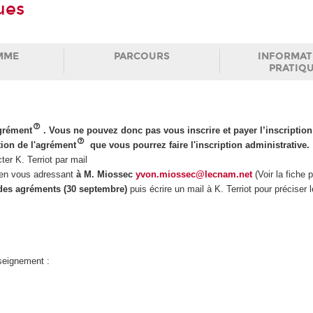
ues
MME
PARCOURS
INFORMAT
PRATIQ
agrément
. Vous ne pouvez donc pas vous inscrire et payer l’inscription
tion de l'agrément
que vous pourrez faire l'inscription administrative.
r K. Terriot par mail
r en vous adressant
à M. Miossec
yvon.miossec@lecnam.net
(Voir la fiche 
 des agréments (30 septembre)
puis écrire un mail à K. Terriot pour préciser 
nseignement :