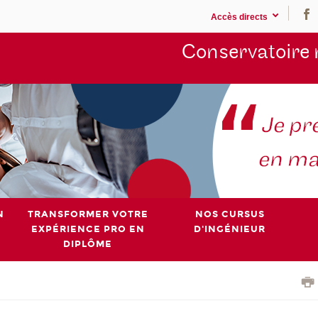
Accès directs
Conservatoire 
N
TRANSFORMER VOTRE
NOS CURSUS
EXPÉRIENCE PRO EN
D'INGÉNIEUR
DIPLÔME