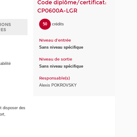
Code diplôme/certificat:
CP0600A-LGR
50
crédits
IONS
UES
Niveau d'entrée
Sans niveau spécifique
Niveau de sortie
abilité
Sans niveau spécifique
Responsable(s)
Alexis POKROVSKY
 et disposer des
ort,