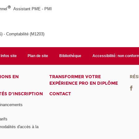
onnel
Assistant PME - PMI
5) - Comptabilité (M1203)
Infos site
Plan de site
Bibliothèque
Accessibilité: non confor
IONS EN
TRANSFORMER VOTRE
RÉS
EXPÉRIENCE PRO EN DIPLÔME
ÉS D'INSCRIPTION
CONTACT
financements
arifs
modalités d'accès à la