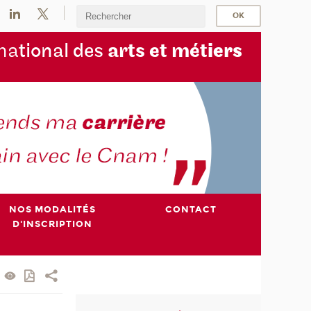
na
tional des
arts et mét
iers
NOS MODALITÉS
CONTACT
D'INSCRIPTION