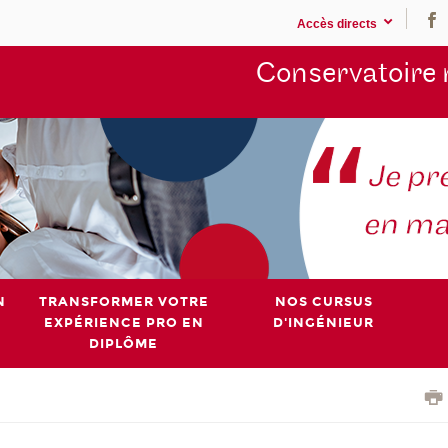
Accès directs
Conservatoire 
N
TRANSFORMER VOTRE
NOS CURSUS
EXPÉRIENCE PRO EN
D'INGÉNIEUR
DIPLÔME